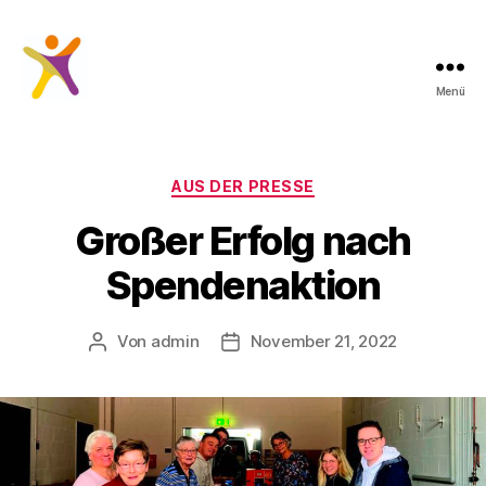
Menü
Kein
Kind
ohne
Förderung
Kategorien
AUS DER PRESSE
Großer Erfolg nach
Spendenaktion
Von
admin
November 21, 2022
Beitragsautor
Beitragsdatum